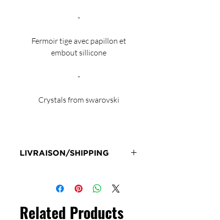
-
Fermoir tige avec papillon et
embout sillicone
-
Crystals from swarovski
LIVRAISON/SHIPPING
Livraison en 72h sous réserve de
stock
Delivery 72 hours subject to stock
Related Products