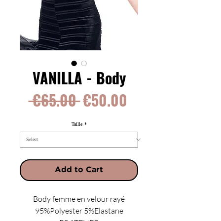
VANILLA - Body
Regular
Sale
 €65.00 
€50.00
Price
Price
Taille
*
Add to Cart
Body femme en velour rayé
95%Polyester 5%Elastane