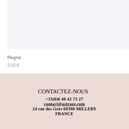
Peigne
Prix
5,00 €
CONTACTEZ-NOUS
+33(0)6 40 42 73 27
contact@astraee.com
24 rue des Grès 69390 MILLERY
FRANCE
tenues de danse