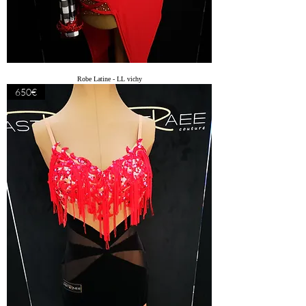
Robe Latine - LL vichy
650€