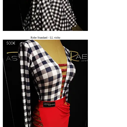
Robe Standard - LL vichy
500€