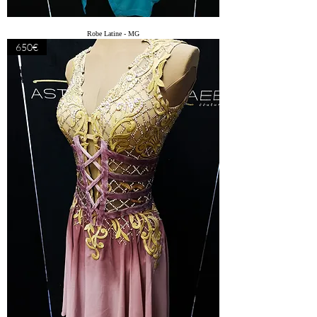
Robe Latine - MG
650€