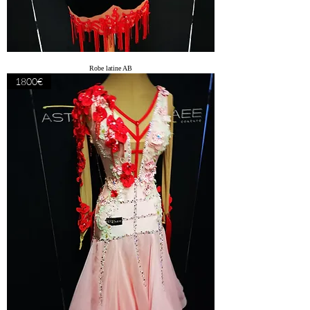
Robe latine AB
1800€