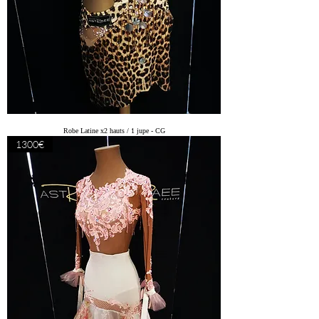
Robe Latine x2 hauts / 1 jupe - CG
1300€