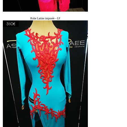
Robe Latine imposée - LF
380€