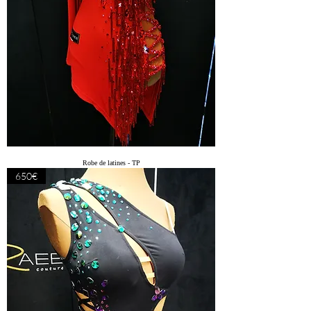
Robe de latines - TP
650€