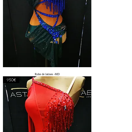
Robe de latines -MD
950€