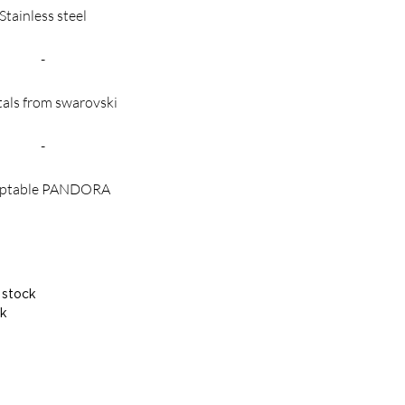
Stainless steel
-
tals from swarovski
-
ptable PANDORA
 stock
ck