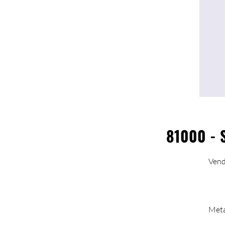
81000 - S
Vendu
Meta