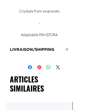
Crystals from swarovski
-
Adaptable PANDORA
LIVRAISON/SHIPPING
Livraison en 72h sous réserve de
stock
Delivery 72 hours subject to stock
ARTICLES
SIMILAIRES