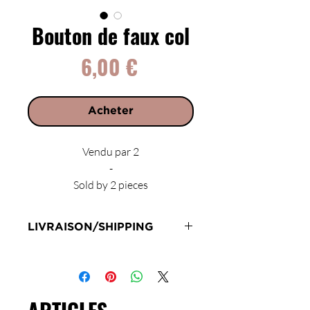
Bouton de faux col
Prix
6,00 €
Acheter
Vendu par 2
-
Sold by 2 pieces
LIVRAISON/SHIPPING
Livraison en 72h sous réserve de
stock
Delivery 72 hours subject to
stockLIVRAISON/SHIPPING