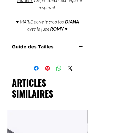
Matière:
Crepe stretch technique et
respirant
♥ MARIE porte le crop top
DIANA
avec la jupe
ROMY
♥
Guide des Tailles
Taille
Tour de
Tour de
poitrine
taille
ARTICLES
XS
78-84 cm
62-66
cm
SIMILAIRES
S-M
84-88 cm
66-70
cm
Marie
mesure 1m58 et porte une
Taille XS