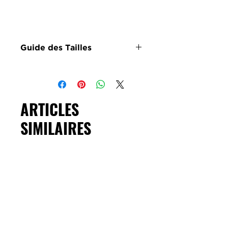
Guide des Tailles
Taille
Tour de
Tour de
taille
hanches
ARTICLES
34
62 cm
88 cm
SIMILAIRES
36
66 cm
92 cm
38
70 cm
96 cm
40
74 cm
100 cm
42
78 cm
102 cm