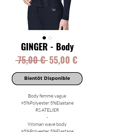
GINGER - Body
Prix
Prix
 75,00 € 
55,00 €
original
promotionnel
Bientôt Disponible
Body femme vague
95%Polyester 5%Elastane
RS ATELIER
-
Woman wave body
95%Polyester 5%Elastane