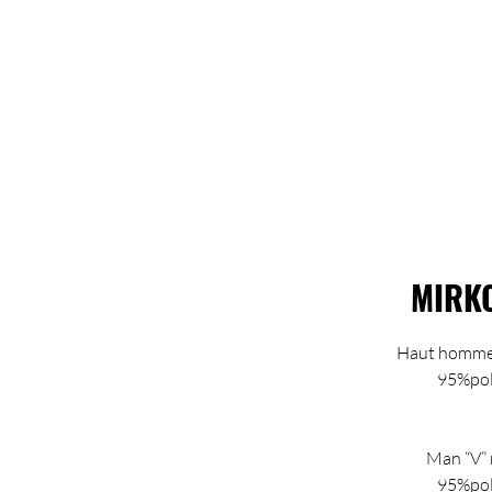
MIRKO
Haut homme 
95%pol
Man “V” 
95%pol