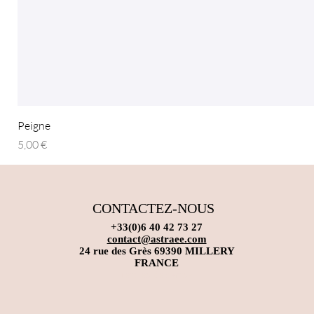
Peigne
Prix
5,00 €
CONTACTEZ-NOUS
+33(0)6 40 42 73 27
contact@astraee.com
24 rue des Grès 69390 MILLERY
FRANCE
tenues de danse