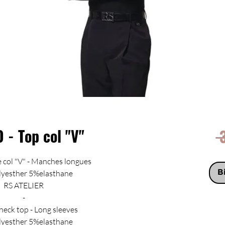
 - Top col "V"
 
col "V" - Manches longues
yesther 5%elasthane
B
RS ATELIER
-
neck top - Long sleeves
yesther 5%elasthane