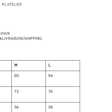
RS ATELIER
 stock
stockLIVRAISON/SHIPPING
M
L
90
94
72
76
56
58