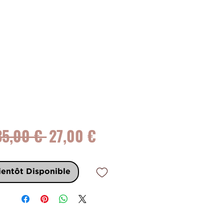
Prix
Prix
35,00 € 
27,00 €
original
promotionnel
ientôt Disponible