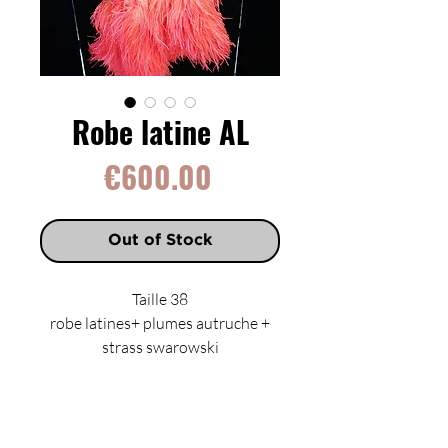
Robe latine AL
Price
€600.00
Out of Stock
Taille 38
robe latines+ plumes autruche +
strass swarowski