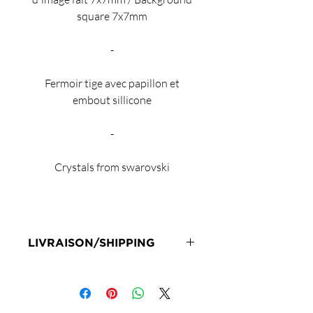
square 7x7mm
-
Fermoir tige avec papillon et
embout sillicone
-
Crystals from swarovski
LIVRAISON/SHIPPING
Livraison en 72h sous réserve de
stock
Delivery 72 hours subject to stock