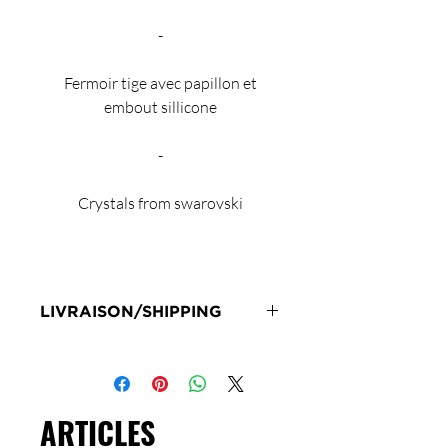
-
Fermoir tige avec papillon et
embout sillicone
-
Crystals from swarovski
LIVRAISON/SHIPPING
Livraison en 72h sous réserve de
stock
Delivery 72 hours subject to stock
ARTICLES