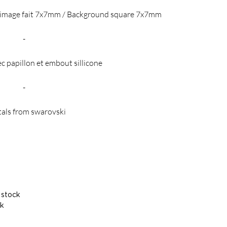
d'image fait 7x7mm / Background square 7x7mm
-
ec papillon et embout sillicone
-
tals from swarovski
 stock
ck