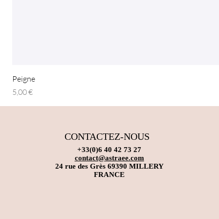
Peigne
Prix
5,00 €
CONTACTEZ-NOUS
+33(0)6 40 42 73 27
contact@astraee.com
24 rue des Grès 69390 MILLERY
FRANCE
tenues de danse