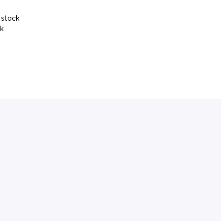
 stock
ck