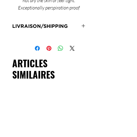
not dry the skin or feel tight.
Exceptionally perspiration proof
LIVRAISON/SHIPPING
Livraison en 72h sous réserve de
stock
Delivery 72 hours subject to stock
ARTICLES
SIMILAIRES