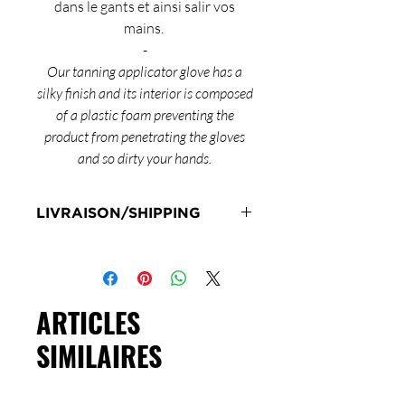
dans le gants et ainsi salir vos
mains.
-
Our tanning applicator glove has a
silky finish and its interior is composed
of a plastic foam preventing the
product from penetrating the gloves
and so dirty your hands.
LIVRAISON/SHIPPING
Livraison en 72h sous réserve de
stock
Delivery 72 hours subject to stock
ARTICLES
SIMILAIRES