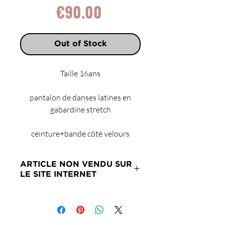
Price
€90.00
Out of Stock
Taille 16ans
pantalon de danses latines en
gabardine stretch
ceinture+bande côté velours
ARTICLE NON VENDU SUR
LE SITE INTERNET
Merci de nous contacter si ce
produit vous intéresse.