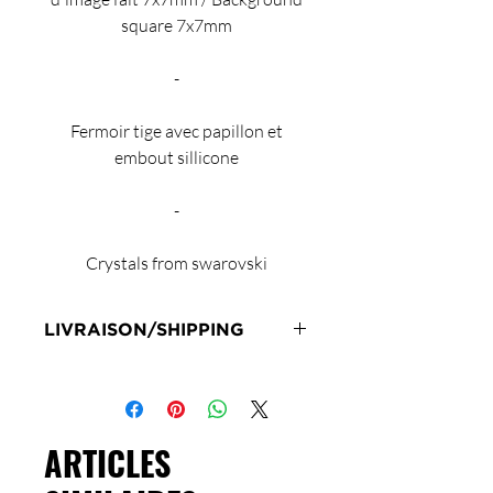
square 7x7mm
-
Fermoir tige avec papillon et
embout sillicone
-
Crystals from swarovski
LIVRAISON/SHIPPING
Livraison en 72h sous réserve de
stock
Delivery 72 hours subject to stock
ARTICLES