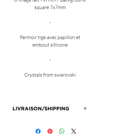
square 7x7mm
-
Fermoir tige avec papillon et
embout sillicone
-
Crystals from swarovski
LIVRAISON/SHIPPING
Livraison en 72h sous réserve de
stock
Delivery 72 hours subject to stock